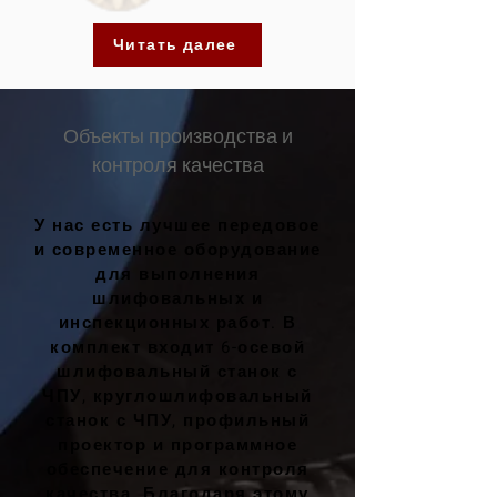
Читать далее
Объекты производства и
контроля качества
У нас есть лучшее передовое
и современное оборудование
для выполнения
шлифовальных и
инспекционных работ. В
комплект входит 6-осевой
шлифовальный станок с
ЧПУ, круглошлифовальный
станок с ЧПУ, профильный
проектор и программное
обеспечение для контроля
качества. Благодаря этому