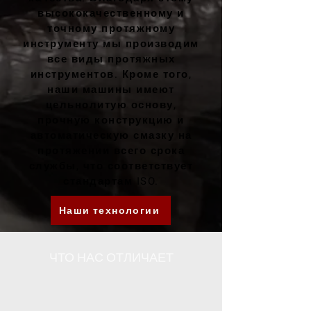
высококачественному и
точному протяжному
инструменту мы производим
все виды протяжных
инструментов. Кроме того,
наши машины имеют
цельнолитую основу,
прочную конструкцию и
автоматическую смазку на
протяжении всего срока
службы, что соответствует
стандартам ISO.
Наши технологии
ЧТО НАС ОТЛИЧАЕТ