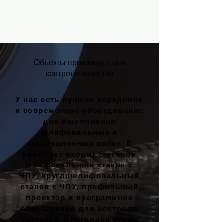
Объекты производства и
контроля качества
У нас есть лучшее передовое
и современное оборудование
для выполнения
шлифовальных и
инспекционных работ. В
комплект входит 6-осевой
шлифовальный станок с
ЧПУ, круглошлифовальный
станок с ЧПУ, профильный
проектор и программное
обеспечение для контроля
качества. Благодаря этому