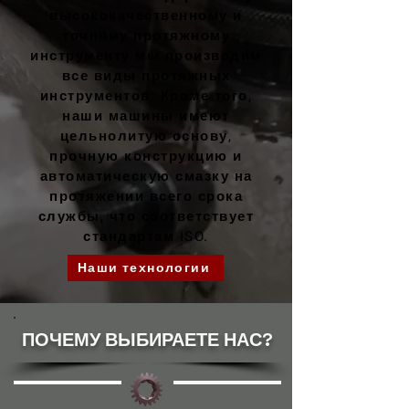
высококачественному и
точному протяжному
инструменту мы производим
все виды протяжных
инструментов. Кроме того,
наши машины имеют
цельнолитую основу,
прочную конструкцию и
автоматическую смазку на
протяжении всего срока
службы, что соответствует
стандартам ISO.
Наши технологии
ПОЧЕМУ ВЫБИРАЕТЕ НАС?